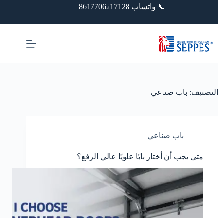
خطي
📞 واتساب 8617706217128
لى
لمحتوى
التصنيف:
باب صناعي
باب صناعي
متى يجب أن أختار بابًا علويًا عالي الرفع؟