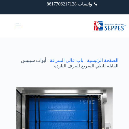
📞 واتساب 8617706217128
الصفحة الرئيسية
-
باب عالي السرعة
-
أبواب سيبيس
القابلة للطي السريع للغرف الباردة