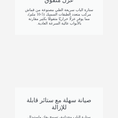
عزل متفوق
ستارة الباب سريعة الطي مصنوعة من قماش
مركب متعدد الطبقات السميك (5-10 ملم)،
مما يوفر عزلًا حراريًا متفوقًا بكثير مقارنة
بالأبواب عالية السرعة العادية.
صيانة سهلة مع ستائر قابلة
للإزالة
ستارة الباب وحداتية، تسمح بفك واستبدال