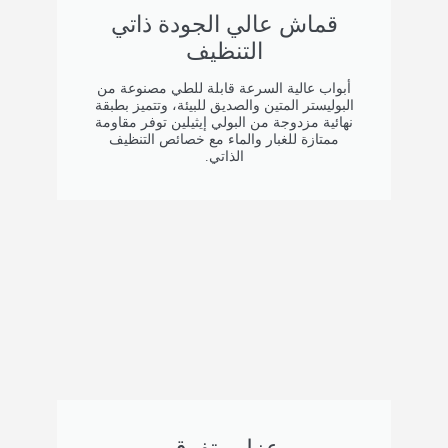
آمن
قماش عالي الجودة ذاتي
الباب مزود بإشارة أمان ضوئية حمراء لضمان
التنظيف
الرؤية. يتضمن ميزات توقف طارئ في حال
انقطاع التيار الكهربائي أو حالات الطوارئ. يعمل
أبواب عالية السرعة قابلة للطي مصنوعة من
الباب بأمان حتى في الظروف القاسية.
البوليستر المتين والصديق للبيئة، وتتميز بطبقة
نهائية مزدوجة من البولي إيثيلين توفر مقاومة
ممتازة للغبار والماء مع خصائص التنظيف
الحماية البيئية
الذاتي.
يلبي الباب معايير IP54 ويتوافق مع لوائح
السلامة البيئية للاستخدام في الظروف القاسية.
آلية الفتح
يستخدم النظام جهاز تحكم عن بعد أوتوماتيكيًا
للتشغيل اليدوي والأوتوماتيكي.
الأداء
تم تصميم الباب لتحمل دورات الفتح والإغلاق
المتكررة، مما يضمن استقرار التشغيل خلال
الاستخدام طويل الأمد.