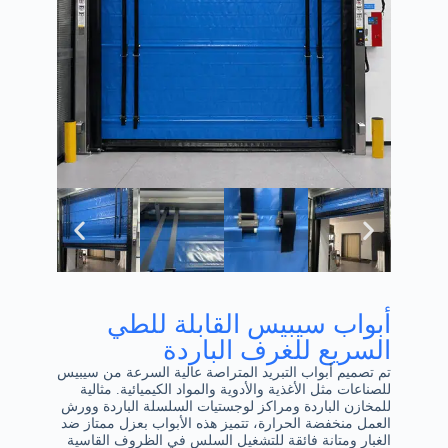
أبواب سيبيس القابلة للطي
السريع للغرف الباردة
تم تصميم أبواب التبريد المتراصة عالية السرعة من سيبيس
للصناعات مثل الأغذية والأدوية والمواد الكيميائية. مثالية
للمخازن الباردة ومراكز لوجستيات السلسلة الباردة وورش
العمل منخفضة الحرارة، تتميز هذه الأبواب بعزل ممتاز ضد
الغبار ومتانة فائقة للتشغيل السلس في الظروف القاسية