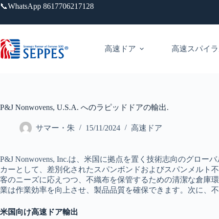
跳
📞WhatsApp 8617706217128
过
内
容
高速ドア
高速スパイラ
P&J Nonwovens, U.S.A. へのラピッドドアの輸出.
サマー・朱
15/11/2024
高速ドア
P&J Nonwovens, Inc.は、米国に拠点を置く技術
カーとして、差別化されたスパンボンドおよびスパンメルト不
客のニーズに応えつつ、不織布を保管するための清潔な倉庫
業は作業効率を向上させ、製品品質を確保できます。次に、
米国向け高速ドア輸出