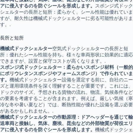
アに侵入するのを防ぐシールを形成します。
スポンジ式ドック
シェルターの長所と短所：柔らかく、シール性能は優れていま
すが、耐久性は機械式ドックシェルターに劣る可能性がありま
す。.
長所と短所
機械式ドックシェルター
空気式ドックシェルターの長所と短
所：優れたシール性能を持ち、様々な車両形状に効果的に適応
できますが、設置と保守コストが高くなります。.
スポンジ式ドックシェルター：柔らかいスポンジ材料（一般的
にポリウレタンスポンジやフォームスポンジ）で作られていま
す。
機械式ドックシェルター設備を選定する前に、自社のニー
ズと運用環境条件を深く理解することが重要です。これには、
ドックのサイズ、予想される貨物の流れ、物流、気候条件など
の要素を考慮することが含まれます。例えば、厳しい気候（寒
冷な冬や暑い夏など）では、断熱性能が優れた設備を選ぶ必要
があるかもしれません。.
機械式ドックシェルターの作動原理：ドアヘッダーを通じて輸
送車両と接触し、気体、塵埃、昆虫などの外部物質が荷役エリ
アに侵入するのを防ぐシールを形成します。
機械式ドックシェ