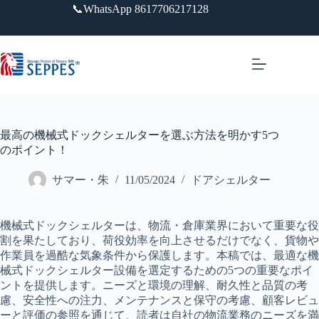
跳
📞WhatsApp 8617706217128
过
内
容
最高の機械式ドックシェルターを選ぶ方法を明かす5つ
のポイント！
サマー・朱
11/05/2024
ドアシェルター
機械式ドックシェルターは、物流・倉庫業界において重要な役
割を果たしており、荷役効率を向上させるだけでなく、貨物や
作業員を過酷な気象条件から保護します。本稿では、最適な機
械式ドックシェルター設備を選定するための5つの重要なポイ
ントを提供します。ニーズと環境の理解、耐久性と品質の考
慮、安全性への注力、メンテナンスと保守の考慮、顧客レビュ
ーと評価の参照を通じて、読者は自社の物流業務のニーズを満