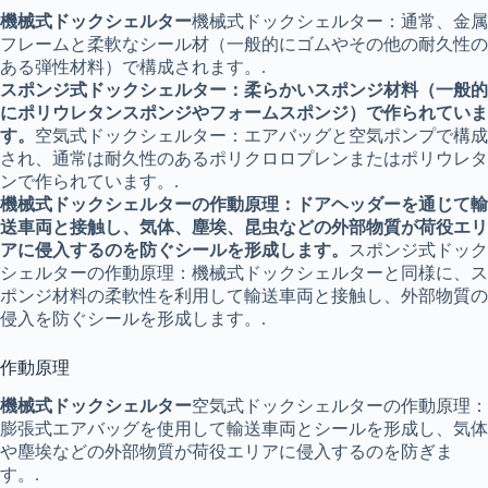
機械式ドックシェルター
機械式ドックシェルター：通常、金属
フレームと柔軟なシール材（一般的にゴムやその他の耐久性の
ある弾性材料）で構成されます。.
スポンジ式ドックシェルター：柔らかいスポンジ材料（一般的
にポリウレタンスポンジやフォームスポンジ）で作られていま
す。
空気式ドックシェルター：エアバッグと空気ポンプで構成
され、通常は耐久性のあるポリクロロプレンまたはポリウレタ
ンで作られています。.
機械式ドックシェルターの作動原理：ドアヘッダーを通じて輸
送車両と接触し、気体、塵埃、昆虫などの外部物質が荷役エリ
アに侵入するのを防ぐシールを形成します。
スポンジ式ドック
シェルターの作動原理：機械式ドックシェルターと同様に、ス
ポンジ材料の柔軟性を利用して輸送車両と接触し、外部物質の
侵入を防ぐシールを形成します。.
作動原理
機械式ドックシェルター
空気式ドックシェルターの作動原理：
膨張式エアバッグを使用して輸送車両とシールを形成し、気体
や塵埃などの外部物質が荷役エリアに侵入するのを防ぎま
す。.