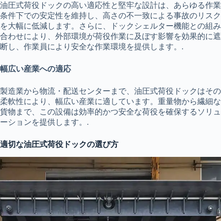
油圧式荷役ドックの高い適応性と堅牢な設計は、あらゆる作業
条件下での安定性を維持し、高さの不一致による事故のリスク
を大幅に低減します。さらに、ドックシェルター機能との組み
合わせにより、外部環境が荷役作業に及ぼす影響を効果的に遮
断し、作業員により安全な作業環境を提供します。.
幅広い産業への適応
製造業から物流・配送センターまで、油圧式荷役ドックはその
柔軟性により、幅広い産業に適しています。重量物から繊細な
貨物まで、この設備は効率的かつ安全な荷役を確保するソリュ
ーションを提供します。.
適切な油圧式荷役ドックの選び方