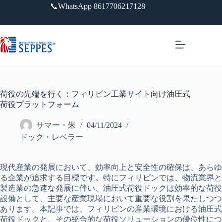
跳
📞WhatsApp 8617706217128
过
内
容
荷役の先端を行く：フィリピン工業サイト向け油圧式
荷役プラットフォーム
サマー・朱
04/11/2024
ドック・レベラー
現代産業の発展において、効率向上と安全性の確保は、あらゆ
る企業が追求する目標です。特にフィリピンでは、物流業界と
製造業の急速な発展に伴い、油圧式荷役ドックは効率的な荷役
設備として、主要な産業現場において重要な役割を果たしつつ
あります。本記事では、フィリピンの産業環境における油圧式
荷役ドックと、その統合的な荷役ソリューションの優位性につ