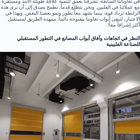
في تعاوناتنا السابقة، تشرفنا بعمق لتنمية علاقة طويلة الأمد ومستقرة
مع عملائنا في الفلبين. ونحن نتطلع قدماً، نطمح بصدق إلى أن نرى هذه
الرابطة تزداد قوة، بينما نشهد معاً تطور ونمو بعضنا البعض. وبهذا في
الاعتبار، لتبقى أبواب تعاوننا مفتوحة دائماً، ممهدة الطريق لمستقبل
أكثر إشراقاً معاً!
النظر في اتجاهات وآفاق أبواب المصانع في التطور المستقبلي
للصناعة الفلبينية