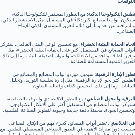
التوقعات
تطبيق التكنولوجيا الذكية
: مع التطور المستمر للتكنولوجيا الذكية،
ستكون أبواب المصانع أكثر ذكاءً في المستقبل، مثل الاستشعار الذكي،
والمراقبة عن بعد وما إلى ذلك، لتعزيز المستوى الذكي للإنتاج
الصناعي.
اتجاه الحماية البيئية الخضراء
: مع تحسين الوعي البيئي العالمي، ستركز
أبواب المصانع في المستقبل أكثر على الحماية البيئية الخضراء، مثل
توفير الطاقة والحد من الانبعاثات، والمواد الصديقة للبيئة، وما إلى ذلك،
لتعزيز التنمية المستدامة للصناعة.
تطور الإدارة الرقمية
: سيميل موردو أبواب المصانع والمصانع في
الفلبين أكثر نحو الإدارة الرقمية، مثل إدارة سلسلة التوريد، وتحليل
البيانات، وما إلى ذلك، لتحسين كفاءة وفعالية التعاون.
الترقية والتحول الصناعي:
مع التطور الاقتصادي والترقية الصناعية،
ستركز أبواب المصانع في المستقبل أكثر على الابتكار التكنولوجي
وتحسين الجودة، محقنةً دفعة جديدة وحيوية لتطوير الصناعة الفلبينية.
في الخلاصة
, ، تعتبر أبواب المصانع، كجزء مهم من الإنتاج الصناعي،
سيلعب دوراً متزايد الأهمية في التطور الصناعي المستقبلي للفلبين. مع
تقدم التكنولوجيا وطلب السوق، ستستمر أبواب المصانع في التكرار