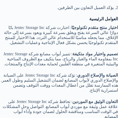
2. يؤكد العميل التعاون بين الطرفين.
العوامل الرئيسية
اختيار منتج متقدم تكنولوجيًا
: اختارت شركة Jentec Storage Inc بابًا
دوارًا عالي السرعة يفتح ويغلق بسرعة كبيرة ويعود بسرعة إلى حالة
الإغلاق، مما يجعله مناسبًا للاستخدام عالي التردد. هذا الاختيار للمنتج
المتقدم تكنولوجيًا يحسن بشكل فعال الإنتاجية وعمليات التشغيل.
تصميم واختيار مواد متكيفة
: تتميز أبواب مصانع شركة Jentec Storage
Inc بمقاومة الماء والغبار والرياح، مما يتكيف مع الظروف المناخية
والبيئية المتغيرة في منطقة الفلبين لحماية معدات الإنتاج والمنتجات.
الصيانة والإصلاح الدوري
: تؤكد شركة Jentec Storage Inc على الصيانة
والإصلاح الدوري لأبواب المصانع لضمان التشغيل السليم وطول العمر.
هذه الممارسة تقلل من أعطال المعدات ووقت التوقف وتضمن
استمرارية الإنتاج.
التعاون الوثيق مع الموردين
: تحافظ شركة Jentec Storage Inc على
علاقة عمل وثيقة مع موردي أبواب المصانع. التواصل وحل المشكلات
في الوقت المناسب ومناقشة الحلول لضمان جودة وأداء أبواب
المصانع.