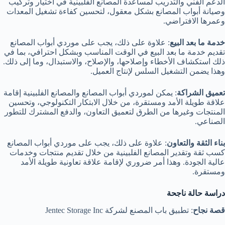
الدعم الفني والتدريب لمساعدة المصانع الفلبينية في اختيار وتركيب
وصيانة أبواب المصانع بشكل معقول، لتحسين كفاءة تشغيل المعدات
وعمرها الافتراضي.
خدمة ما بعد البيع
: علاوة على ذلك، يجب على موردي أبواب المصانع
تقديم خدمة ما بعد البيع في الوقت المناسب وبشكل احترافي، بما في
ذلك استكشاف الأخطاء وإصلاحها، والإصلاح، والاستبدال، وما إلى ذلك.
وهذا يضمن التشغيل السلس لإنتاج العميل.
تعميق الشراكة
: يمكن لموردي أبواب المصانع والمصانع الفلبينية إقامة
علاقة طويلة الأمد ومستقرة، من خلال الابتكار التكنولوجي، وتحسين
المنتجات وغيرها من الطرق لتعميق التعاون، والدفع المشترك للتطور
الصناعي.
بناء الثقة والتعاون
: علاوة على ذلك، يجب على موردي أبواب المصانع
كسب ثقة وتقدير المصانع الفلبينية من خلال تقديم منتجات وخدمات
عالية الجودة. وهذا أمر ضروري لإقامة علاقة تعاونية طويلة الأمد
ومستقرة.
دراسة حالة ناجحة
قصة نجاح
: تطبيق باب المصنع لشركة Jentec Storage Inc