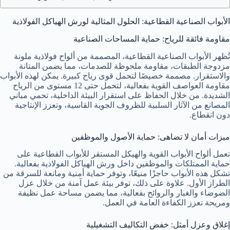
الأبواب الصناعية القطاعية: الحلول المثالية لورش الهياكل الفولاذية
مقاومة فائقة للرياح: حماية المساحات الصناعية
تُظهر الأبواب الصناعية القطاعية، المصممة من ألواح فولاذية ملونة
مزدوجة الطبقات، مقاومة ملحوظة للصدمات، مما يضمن المتانة
والاستقرار. مصممة خصيصًا لتحمل قوى رياح كبيرة. يمكن لهذه الأبواب
مقاومة العواصف القوية بفعالية، لتحمل حتى 12 مستوى من الرياح
الشديدة. من خلال الحفاظ على استقرار البيئة الداخلية، تحمي مباني
المصانع من الآثار السلبية للظروف الجوية القاسية، وتعزز الإنتاجية
دون انقطاع.
ميزات أمان لا تضاهى: حماية الأصول والموظفين
تعمل ألواح الأبواب القوية والهيكل المستقر للأبواب القطاعية على
حماية الممتلكات والموظفين داخل ورش الهياكل الفولاذية بفعالية.
تشكل هذه الأبواب حاجزًا منيعًا، وتوفر حماية أمنية ومانعة للسرقة من
الطراز الأول. علاوة على ذلك، توفر بيئة عمل آمنة من خلال عزل
الضوضاء والغبار والروائح بفعالية، مما يضمن مساحة عمل نظيفة
ومريحة تعزز الكفاءة العامة في العمل.
إغلاق وعزل أمثل: خفض التكاليف التشغيلية