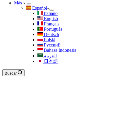
Más
Español
Italiano
English
Français
Português
Deutsch
Polski
Русский
Bahasa Indonesia
العربية
日本語
Buscar