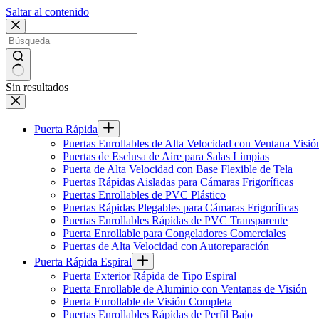
Saltar al contenido
Sin resultados
Puerta Rápida
Puertas Enrollables de Alta Velocidad con Ventana Visió
Puertas de Esclusa de Aire para Salas Limpias
Puerta de Alta Velocidad con Base Flexible de Tela
Puertas Rápidas Aisladas para Cámaras Frigoríficas
Puertas Enrollables de PVC Plástico
Puertas Rápidas Plegables para Cámaras Frigoríficas
Puertas Enrollables Rápidas de PVC Transparente
Puerta Enrollable para Congeladores Comerciales
Puertas de Alta Velocidad con Autoreparación
Puerta Rápida Espiral
Puerta Exterior Rápida de Tipo Espiral
Puerta Enrollable de Aluminio con Ventanas de Visión
Puerta Enrollable de Visión Completa
Puertas Enrollables Rápidas de Perfil Bajo