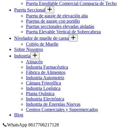
Puerta Enrollable Comercial Compacta de Techo
Puerta Seccional
Puerta de garaje de elevación alta
Puertas de garaje con portillo
Puertas seccionales elevadas aisladas
Puerta Elevable Vertical de Sobrecabeza
Nivelador de muelle de carga
Cobijo de Muelle
Sobre Nosotros
Industria
Almacén
Industria Farmacéutica
Fábrica de Alimentos
Industria Automotriz
Cámara Frigorífica
Industria Logística
Planta Química
Industria Electrónica
Industria de Energías Nuevas
Centros Comerciales y Supermercados
Blog
📞WhatsApp 8617706217128