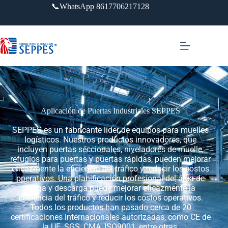
📞WhatsApp 8617706217128
Aplicación de Puertas Industriales SEPPES
SEPPES es un fabricante líder de equipos para muelles
logísticos. Nuestros productos innovadores, que
incluyen puertas seccionales, niveladores de muelle,
refugios para puertas y puertas rápidas, pueden mejorar
eficazmente la eficiencia del tráfico y reducir los costos
operativos. Una planificación profesional del área de
carga y descarga puede mejorar eficazmente la
eficiencia del tráfico y reducir los costos operativos.
Todos los productos han pasado cerca de 20
certificaciones internacionales autorizadas, como CE de
la UE, SGS, CMA, ISO9001, entre otras.