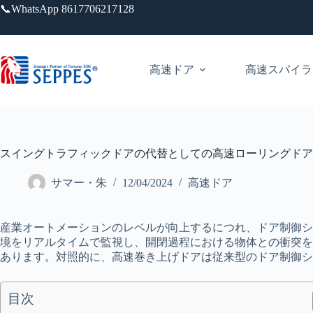
跳
📞WhatsApp 8617706217128
过
内
容
高速ドア
高速スパイラ
スイングトラフィックドアの代替としての高速ローリングドア
サマー・朱
12/04/2024
高速ドア
産業オートメーションのレベルが向上するにつれ、ドア制御シ
境をリアルタイムで監視し、開閉過程における物体との衝突を
あります。対照的に、高速巻き上げドアは従来型のドア制御シ
目次