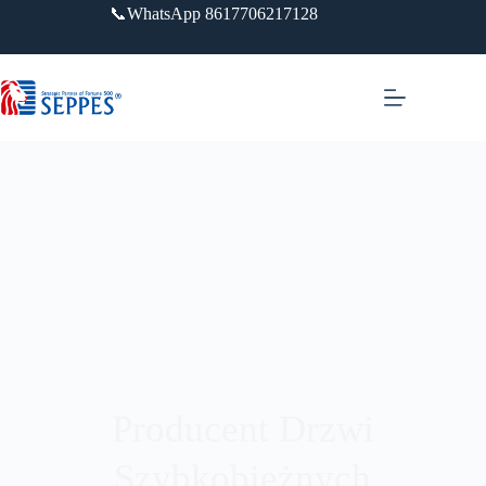
📞WhatsApp 8617706217128
Producent Drzwi
Szybkobieżnych