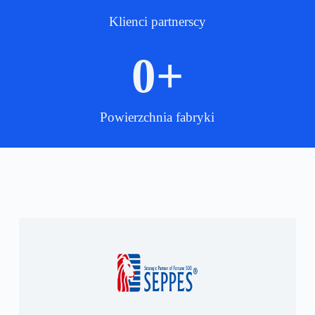
Klienci partnerscy
0
+
Powierzchnia fabryki