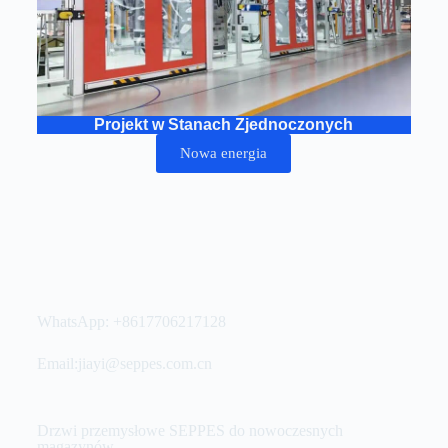
Projekt w Stanach Zjednoczonych
Nowa energia
WhatsApp: +8617706217128
Email:jiayi@seppes.com.cn
Drzwi przemysłowe SEPPES do nowoczesnych
magazynów