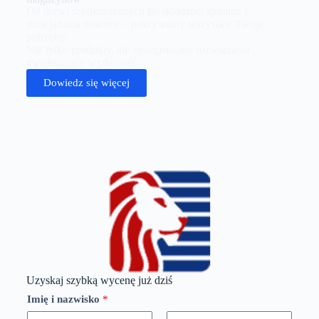
Od drzwi szybkobieżnych po składane, spiralne i
rozwiązania dokowe – pokrywamy wszystkie Twoje
potrzeby
Nie tylko produkty, ale zintegrowane rozwiązania
zwiększające wydajność
Dowiedz się więcej
Uzyskaj szybką wycenę już dziś
Imię i nazwisko
*