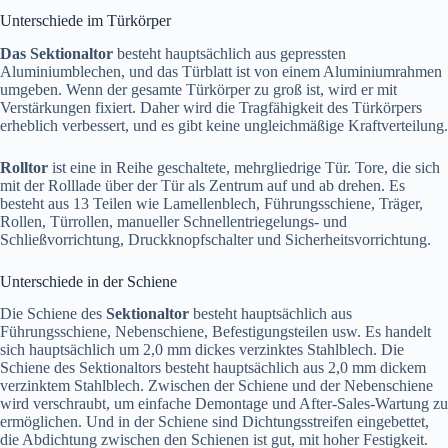
Unterschiede im Türkörper
Das Sektionaltor
besteht hauptsächlich aus gepressten
Aluminiumblechen, und das Türblatt ist von einem Aluminiumrahmen
umgeben. Wenn der gesamte Türkörper zu groß ist, wird er mit
Verstärkungen fixiert. Daher wird die Tragfähigkeit des Türkörpers
erheblich verbessert, und es gibt keine ungleichmäßige Kraftverteilung.
Rolltor
ist eine in Reihe geschaltete, mehrgliedrige Tür. Tore, die sich
mit der Rolllade über der Tür als Zentrum auf und ab drehen. Es
besteht aus 13 Teilen wie Lamellenblech, Führungsschiene, Träger,
Rollen, Türrollen, manueller Schnellentriegelungs- und
Schließvorrichtung, Druckknopfschalter und Sicherheitsvorrichtung.
Unterschiede in der Schiene
Die Schiene des
Sektionaltor
besteht hauptsächlich aus
Führungsschiene, Nebenschiene, Befestigungsteilen usw. Es handelt
sich hauptsächlich um 2,0 mm dickes verzinktes Stahlblech. Die
Schiene des Sektionaltors besteht hauptsächlich aus 2,0 mm dickem
verzinktem Stahlblech. Zwischen der Schiene und der Nebenschiene
wird verschraubt, um einfache Demontage und After-Sales-Wartung zu
ermöglichen. Und in der Schiene sind Dichtungsstreifen eingebettet,
die Abdichtung zwischen den Schienen ist gut, mit hoher Festigkeit.