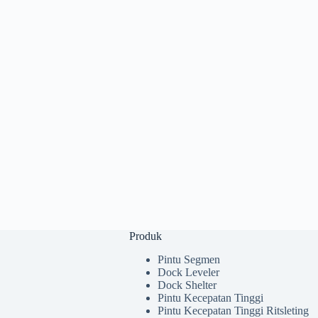
Produk
Pintu Segmen
Dock Leveler
Dock Shelter
Pintu Kecepatan Tinggi
Pintu Kecepatan Tinggi Ritsleting