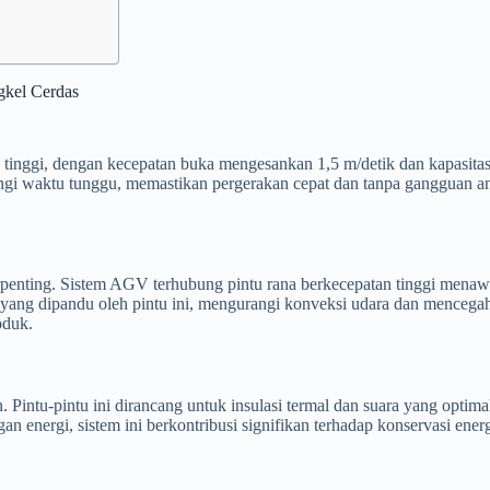
gkel Cerdas
 tinggi, dengan kecepatan buka mengesankan 1,5 m/detik dan kapasitas 
gi waktu tunggu, memastikan pergerakan cepat dan tanpa gangguan anta
penting. Sistem AGV terhubung pintu rana berkecepatan tinggi menawarka
yang dipandu oleh pintu ini, mengurangi konveksi udara dan mencegah 
oduk.
n. Pintu-pintu ini dirancang untuk insulasi termal dan suara yang opt
gan energi, sistem ini berkontribusi signifikan terhadap konservasi e