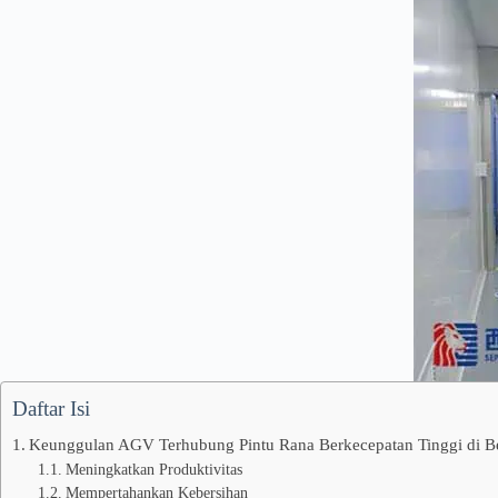
Daftar Isi
Keunggulan AGV Terhubung Pintu Rana Berkecepatan Tinggi di B
Meningkatkan Produktivitas
Mempertahankan Kebersihan