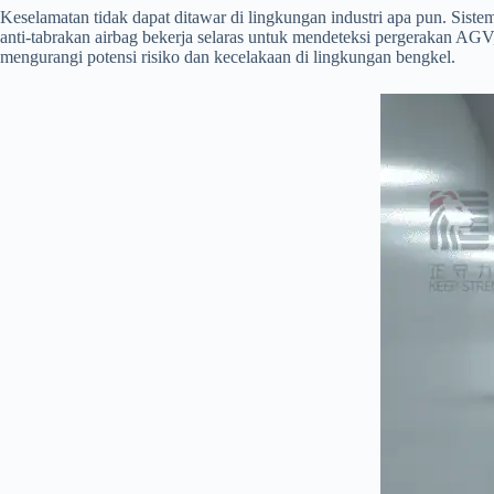
Keselamatan tidak dapat ditawar di lingkungan industri apa pun. Sis
anti-tabrakan airbag bekerja selaras untuk mendeteksi pergerakan A
mengurangi potensi risiko dan kecelakaan di lingkungan bengkel.