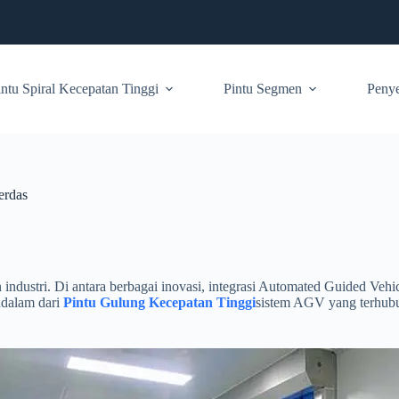
intu Spiral Kecepatan Tinggi
Pintu Segmen
Peny
erdas
n industri. Di antara berbagai inovasi, integrasi Automated Guided Ve
ndalam dari
Pintu Gulung Kecepatan Tinggi
sistem AGV yang terhubu