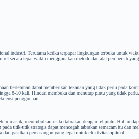
onal industri. Terutama ketika terpapar lingkungan terbuka untuk wak
 rel secara tepat waktu menggunakan metode dan alat pembersih yang se
nggunaan berlebihan dapat memberikan tekanan yang tidak perlu pada k
 hingga 8-10 kali. Hindari membuka dan menutup pintu yang tidak perl
rekuensi penggunaan.
g keluar masuk, menimbulkan risiko tabrakan dengan rel pintu. Hal ini
da titik-titik strategis dapat mencegah tabrakan semacam itu dan meli
da dan pastikan pemasangan yang tepat untuk efektivitas optimal.