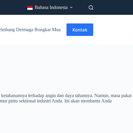
Bahasa Indonesia
Kontak
eimbang Dermaga Bongkar Muat
Tentang Kami
Industri
ena ketahanannya terhadap angin dan daya tahannya. Namun, masa pakai
umur pintu sektional industri Anda. Ini akan membantu Anda